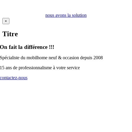
nous avons la solution
Fermer
×
la
vue
Titre
rapide
du
produit
On fait la différence !!!
Spécialiste du mobilhome neuf & occasion depuis 2008
15 ans de professionnalisme à votre service
contactez-nous