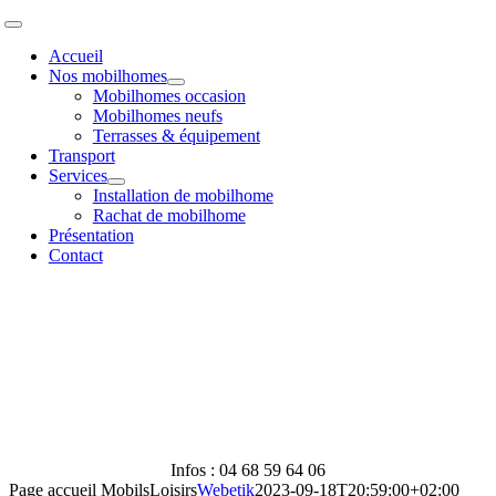
Passer
Toggle
au
Navigation
Accueil
contenu
Nos mobilhomes
Mobilhomes occasion
Mobilhomes neufs
Terrasses & équipement
Transport
Services
Installation de mobilhome
Rachat de mobilhome
Présentation
Contact
Infos : 04 68 59 64 06
Page accueil MobilsLoisirs
Webetik
2023-09-18T20:59:00+02:00