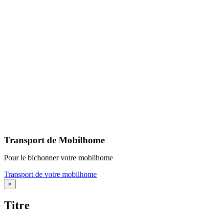
Transport de Mobilhome
Pour le bichonner votre mobilhome
Transport de votre mobilhome
Fermer
×
la
vue
Titre
rapide
du