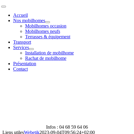
Passer
Toggle
au
Navigation
Accueil
contenu
Nos mobilhomes
Mobilhomes occasion
Mobilhomes neufs
Terrasses & équipement
Transport
Services
Installation de mobilhome
Rachat de mobilhome
Présentation
Contact
Infos : 04 68 59 64 06
Liens utiles
Webetik
2023-09-04T09:56:24+02:00