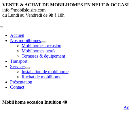
Passer
VENTE & ACHAT DE MOBILHOMES EN NEUF & OCCAS
au
info@mobilsloisirs.com
contenu
du Lundi au Vendredi de 9h à 18h
Toggle
Navigation
Accueil
Nos mobilhomes
Mobilhomes occasion
Mobilhomes neufs
Terrasses & équipement
Transport
Services
Installation de mobilhome
Rachat de mobilhome
Présentation
Contact
Mobil home occasion Intuition 40
Ac