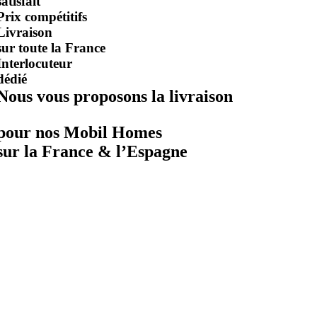
satisfait
Prix compétitifs
Livraison
sur toute la France
Interlocuteur
dédié
Nous vous proposons la livraison
pour nos Mobil Homes
sur la France & l’Espagne