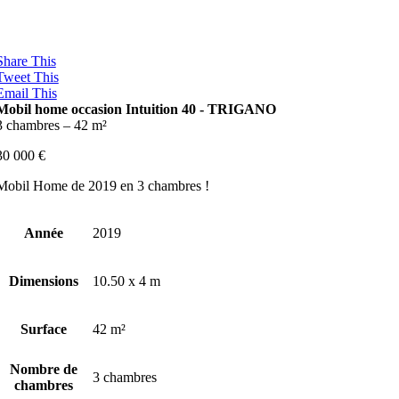
Share This
Tweet This
Email This
Mobil home occasion Intuition 40 -
TRIGANO
3 chambres – 42 m²
30 000
€
Mobil Home de 2019 en 3 chambres !
Année
2019
Dimensions
10.50 x 4 m
Surface
42 m²
Nombre de
3 chambres
chambres