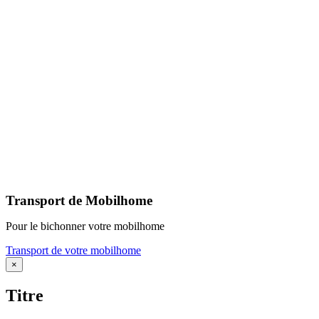
Transport de Mobilhome
Pour le bichonner votre mobilhome
Transport de votre mobilhome
Fermer
×
la
vue
Titre
rapide
du
produit